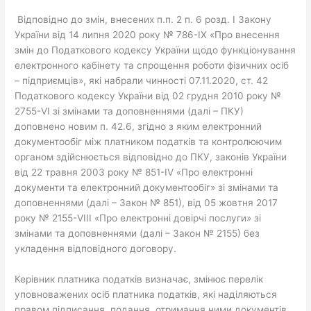
Відповідно до змін, внесених п.п. 2 п. 6 розд. І Закону
України від 14 липня 2020 року № 786-IX «Про внесення
змін до Податкового кодексу України щодо функціонування
електронного кабінету та спрощення роботи фізичних осіб
– підприємців», які набрали чинності 07.11.2020, ст. 42
Податкового кодексу України від 02 грудня 2010 року №
2755-VI зі змінами та доповненнями (далі – ПКУ)
доповнено новим п. 42.6, згідно з яким електронний
документообіг між платником податків та контролюючим
органом здійснюється відповідно до ПКУ, законів України
від 22 травня 2003 року № 851-IV «Про електронні
документи та електронний документообіг» зі змінами та
доповненнями (далі – Закон № 851), від 05 жовтня 2017
року № 2155-VIII «Про електронні довірчі послуги» зі
змінами та доповненнями (далі – Закон № 2155) без
укладення відповідного договору.
Керівник платника податків визначає, змінює перелік
уповноважених осіб платника податків, які наділяються
правом підписання, подання, отримання ними документів