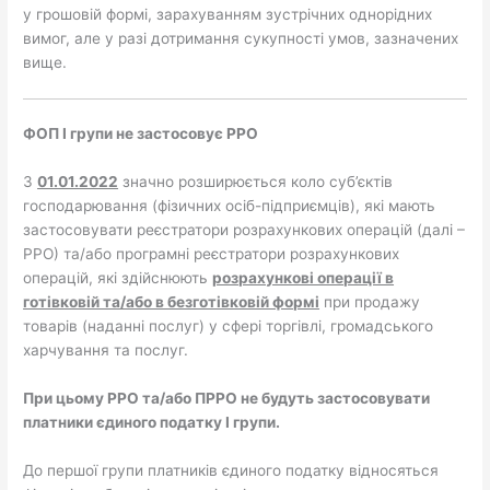
у грошовій формі, зарахуванням зустрічних однорідних
вимог, але у разі дотримання сукупності умов, зазначених
вище.
ФОП І груп
и
не застосовує РРО
З
01.01.
2022
значно розширюється коло суб’єктів
господарювання (фізичних осіб-підприємців), які мають
застосовувати реєстратори розрахункових операцій (далі –
РРО) та/або програмні реєстратори розрахункових
операцій, які здійснюють
розрахункові операції в
готівковій та/або в безготівковій формі
при продажу
товарів (наданні послуг) у сфері торгівлі, громадського
харчування та послуг.
При цьому
РРО та/або ПРРО не будуть застосовувати
платники єдиного податку І групи.
До першої групи платників єдиного податку відносяться