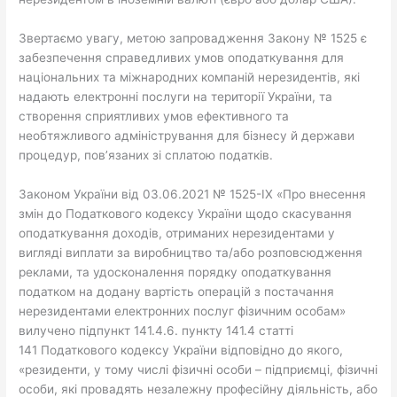
Звертаємо увагу, метою запровадження Закону № 1525 є
забезпечення справедливих умов оподаткування для
національних та міжнародних компаній нерезидентів, які
надають електронні послуги на території України, та
створення сприятливих умов ефективного та
необтяжливого адміністрування для бізнесу й держави
процедур, пов’язаних зі сплатою податків.
Законом України від 03.06.2021 № 1525-ІХ «Про внесення
змін до Податкового кодексу України щодо скасування
оподаткування доходів, отриманих нерезидентами у
вигляді виплати за виробництво та/або розповсюдження
реклами, та удосконалення порядку оподаткування
податком на додану вартість операцій з постачання
нерезидентами електронних послуг фізичним особам»
вилучено підпункт 141.4.6. пункту 141.4 статті
141 Податкового кодексу України відповідно до якого,
«резиденти, у тому числі фізичні особи – підприємці, фізичні
особи, які провадять незалежну професійну діяльність, або