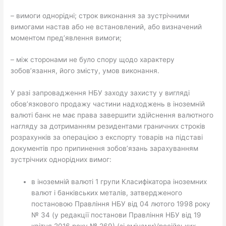
– вимоги однорідні; строк виконання за зустрічними
вимогами настав або не встановлений, або визначений
моментом пред’явлення вимоги;
– між сторонами не було спору щодо характеру
зобов’язання, його змісту, умов виконання.
У разі запровадження НБУ заходу захисту у вигляді
обов’язкового продажу частини надходжень в іноземній
валюті банк не має права завершити здійснення валютного
нагляду за дотриманням резидентами граничних строків
розрахунків за операцією з експорту товарів на підставі
документів про припинення зобов’язань зарахуванням
зустрічних однорідних вимог:
в іноземній валюті 1 групи Класифікатора іноземних
валют і банківських металів, затвердженого
постановою Правління НБУ від 04 лютого 1998 року
№ 34 (у редакції постанови Правління НБУ від 19