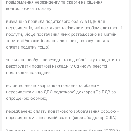
повідомлення нерезиденту та скарги на рішення
контролюючого органу;
визначено правила податкового обліку з ПДВ для
нерезидентів, які постачають фізичним особам електронні
послуги, місце постачання яких розташовано на митній
території України (подання звітності, нарахування та
сплата податку тощо);
звільнено особу – нерезидента від обов’язку складати та
реєструвати податкові накладні у Єдиному реєстрі
податкових накладних;
встановлено поквартальне подання особами –
нерезидентами до ДПС податкової декларації з ПДВ за
спрощеною формою;
передбачено сплату податкового зобов’язання особою –
нерезидентом в іноземній валюті (євро або долар США).
Звертаємо увагу, метою запровадження Закону № 1525 є