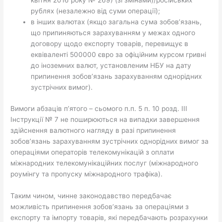
квітня 2016 року № 269) (зі змінами)/російських
рублях (незалежно від суми операції);
в інших валютах (якщо загальна сума зобов’язань,
що припиняються зарахуванням у межах одного
договору щодо експорту товарів, перевищує в
еквіваленті 500000 євро за офіційним курсом гривні
до іноземних валют, установленим НБУ на дату
припинення зобов’язань зарахуванням однорідних
зустрічних вимог).
Вимоги абзаців п’ятого – сьомого п.п. 5 п. 10 розд. III
Інструкції № 7 не поширюються на випадки завершення
здійснення валютного нагляду в разі припинення
зобов’язань зарахуванням зустрічних однорідних вимог за
операціями операторів телекомунікацій з оплати
міжнародних телекомунікаційних послуг (міжнародного
роумінгу та пропуску міжнародного трафіка).
Таким чином, чинне законодавство передбачає
можливість припинення зобов’язань за операціями з
експорту та імпорту товарів, які передбачають розрахунки