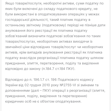
Якщо товари/послуги, необоротні активи, суми податку по
яких були включені до складу податкового кредиту, не
були використані в оподатковуваних операціях у межах
господарської діяльності, такий платник податку в
останньому звітному (податковому) періоді не пізніше дати
анулювання його реєстрації як платника податку
зобов’язаний визначити податкові зобов’язання по таких
товарах/послугах, необоротних активах виходячи із
звичайної ціни відповідних товарів/послуг чи необоротних
активів, крім випадків анулювання реєстрації як платника
податку внаслідок реорганізації платника податку шляхом
приєднання, злиття, перетворення, поділу та виділення
відповідно до закону (п.184.7 ст.184 ПКУ).
Відповідно до п. 196.1.7 ст. 196 Податкового кодексу
України від 02 грудня 2010 року №2755-VI зі змінами та
доповненнями (далі – ПКУ) операції з реорганізації (злиття,
приєднання, поділу, виділення та перетворення)
юридичних осіб не є об’єктом оподаткування.