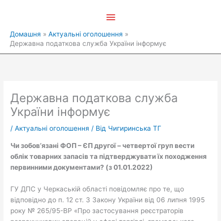
Перейти
Головне
до
вмісту
меню
Домашня
Актуальні оголошення
Державна податкова служба України інформує
Державна податкова служба
України інформує
/
Актуальні оголошення
/ Від
Чигиринська ТГ
Чи зобов’язані ФОП – ЄП другої – четвертої груп вести
облік товарних запасів та підтверджувати їх походження
первинними документами?
(
з
01.01.2022
)
ГУ ДПС у Черкаській області повідомляє про те, що
відповідно до п. 12 ст. 3 Закону України від 06 липня 1995
року № 265/95-ВР «Про застосування реєстраторів