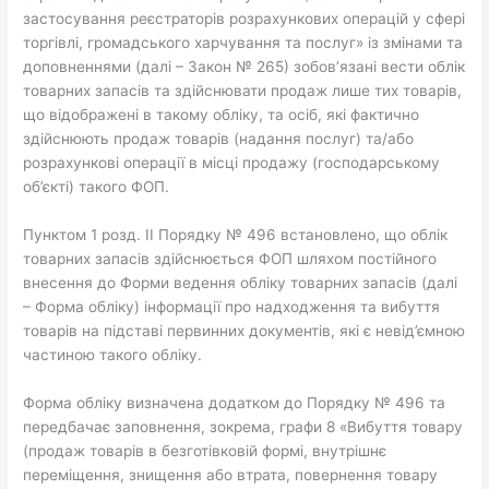
застосування реєстраторів розрахункових операцій у сфері
торгівлі, громадського харчування та послуг» із змінами та
доповненнями (далі – Закон № 265) зобов’язані вести облік
товарних запасів та здійснювати продаж лише тих товарів,
що відображені в такому обліку, та осіб, які фактично
здійснюють продаж товарів (надання послуг) та/або
розрахункові операції в місці продажу (господарському
об’єкті) такого ФОП.
Пунктом 1 розд. II Порядку № 496 встановлено, що облік
товарних запасів здійснюється ФОП шляхом постійного
внесення до Форми ведення обліку товарних запасів (далі
– Форма обліку) інформації про надходження та вибуття
товарів на підставі первинних документів, які є невід’ємною
частиною такого обліку.
Форма обліку визначена додатком до Порядку № 496 та
передбачає заповнення, зокрема, графи 8 «Вибуття товару
(продаж товарів в безготівковій формі, внутрішнє
переміщення, знищення або втрата, повернення товару