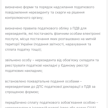
визначено форми та порядок надсилання податкового
повідомлення нерезиденту та скарги на рішення
контролюючого органу;
визначено правила податкового обліку з ПДВ для
нерезидентів, які постачають фізичним особам електронні
послуги, місце постачання яких розташовано на митній
території України (подання звітності, нарахування та
сплата податку тощо);
звільнено особу – нерезидента від обов’язку складати та
реєструвати податкові накладні у Єдиному реєстрі
податкових накладних;
встановлено поквартальне подання особами –
нерезидентами до ДПС податкової декларації з ПДВ за
спрощеною формою;
передбачено сплату податкового зобов’язання особою –
нерезидентом в іноземній валюті (євро або долар США).