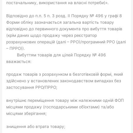
постачальнику, використання на власні потреби)».
Відповідно до п.п. 5 п. 3 розд. ІІ Порядку № 496 у графі 8
Форми обліку зазначається загальна вартість товару
відповідно до первинного документа про вибуття товарів
(крім даних щодо продажу через реєстратор
розрахункових операцій (далі – РРО)/програмний РРО (далі
– ПРРО)).
Вибуттям товарів для цілей Порядку № 496
вважається:
продаж товарів з розрахунком в безготівковій формі, який
здійснено у встановлених законодавством випадках без
застосування РРО/ПРРО;
внутрішнє переміщення товару між належними одній ФОП
місцями продажу (господарськими об’єктами) та/або
місцями зберігання;
знищення або втрата товару;