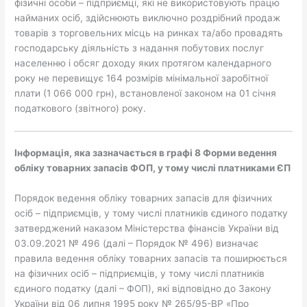
фізичні особи – підприємці, які не використовують працю
найманих осіб, здійснюють виключно роздрібний продаж
товарів з торговельних місць на ринках та/або провадять
господарську діяльність з надання побутових послуг
населенню і обсяг доходу яких протягом календарного
року не перевищує 164 розмірів мінімальної заробітної
плати (1 066 000 грн), встановленої законом на 01 січня
податкового (звітного) року.
І
нформація
,
я
ка зазначається в графі 8 Форми ведення
обліку товарних запасів ФОП, у тому числі платниками ЄП
Порядок ведення обліку товарних запасів для фізичних
осіб – підприємців, у тому числі платників єдиного податку
затверджений наказом Міністерства фінансів України від
03.09.2021 № 496 (далі – Порядок № 496) визначає
правила ведення обліку товарних запасів та поширюється
на фізичних осіб – підприємців, у тому числі платників
єдиного податку (далі – ФОП), які відповідно до Закону
України від 06 липня 1995 року № 265/95-ВР «Про