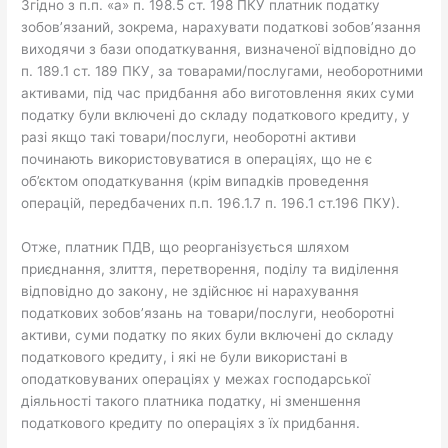
Згідно з п.п. «а» п. 198.5 ст. 198 ПКУ платник податку
зобов’язаний, зокрема, нарахувати податкові зобов’язання
виходячи з бази оподаткування, визначеної відповідно до
п. 189.1 ст. 189 ПКУ, за товарами/послугами, необоротними
активами, під час придбання або виготовлення яких суми
податку були включені до складу податкового кредиту, у
разі якщо такі товари/послуги, необоротні активи
починають використовуватися в операціях, що не є
об’єктом оподаткування (крім випадків проведення
операцій, передбачених п.п. 196.1.7 п. 196.1 ст.196 ПКУ).
Отже, платник ПДВ, що реорганізується шляхом
приєднання, злиття, перетворення, поділу та виділення
відповідно до закону, не здійснює ні нарахування
податкових зобов’язань на товари/послуги, необоротні
активи, суми податку по яких були включені до складу
податкового кредиту, і які не були використані в
оподатковуваних операціях у межах господарської
діяльності такого платника податку, ні зменшення
податкового кредиту по операціях з їх придбання.