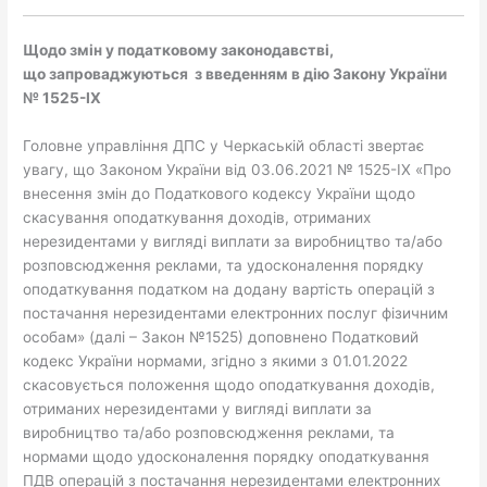
Щ
одо змін
у податковому законодавстві,
що
з
апроваджуються
з введенням в дію Закону України
№ 1525-ІХ
Головне управління ДПС у Черкаській області звертає
увагу, що Законом України від 03.06.2021 № 1525-ІХ «Про
внесення змін до Податкового кодексу України щодо
скасування оподаткування доходів, отриманих
нерезидентами у вигляді виплати за виробництво та/або
розповсюдження реклами, та удосконалення порядку
оподаткування податком на додану вартість операцій з
постачання нерезидентами електронних послуг фізичним
особам» (далі – Закон №1525) доповнено Податковий
кодекс України нормами, згідно з якими з 01.01.2022
скасовується положення щодо оподаткування доходів,
отриманих нерезидентами у вигляді виплати за
виробництво та/або розповсюдження реклами, та
нормами щодо удосконалення порядку оподаткування
ПДВ операцій з постачання нерезидентами електронних