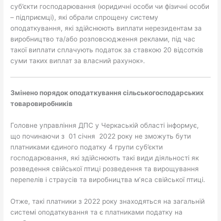
суб’єкти господарювання (юридичні особи чи фізичні особи
– підприємці), які обрали спрощену систему
оподаткування, які здійснюють виплати нерезидентам за
виробництво та/або розповсюдження реклами, під час
такої виплати сплачують податок за ставкою 20 відсотків
суми таких виплат за власний рахунок».
Змінено порядок оподаткування сільсько
господарських
товаровиробників
Головне управління ДПС у Черкаській області інформує,
що починаючи з 01 січня 2022 року не зможуть бути
платниками єдиного податку 4 групи суб’єкти
господарювання, які здійснюють такі види діяльності як
розведення свійської птиці розведення та вирощування
перепелів і страусів та виробництва м’яса свійської птиці.
Отже, такі платники з 2022 року знаходяться на загальній
системі оподаткування та є платниками податку на