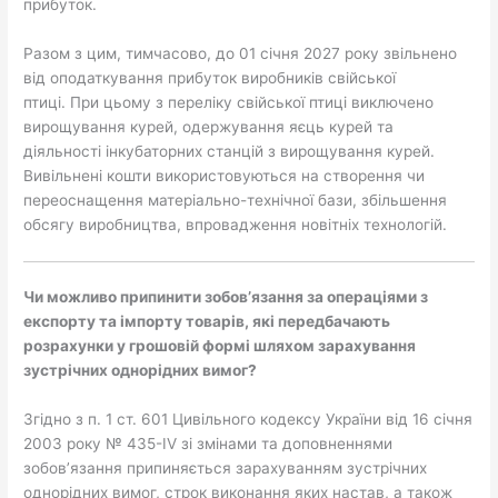
прибуток.
Разом з цим, тимчасово, до 01 січня 2027 року звільнено
від оподаткування прибуток виробників свійської
птиці. При цьому з переліку свійської птиці виключено
вирощування курей, одержування яєць курей та
діяльності інкубаторних станцій з вирощування курей.
Вивільнені кошти використовуються на створення чи
переоснащення матеріально-технічної бази, збільшення
обсягу виробництва, впровадження новітніх технологій.
Чи можливо припинити зобов’язання за операціями з
експорту та імпорту товарів, які передбачають
розрахунки у грошовій формі шляхом зарахування
зустрічних однорідних вимог?
Згідно з п. 1 ст. 601 Цивільного кодексу України від 16 січня
2003 року № 435-IV зі змінами та доповненнями
зобов’язання припиняється зарахуванням зустрічних
однорідних вимог, строк виконання яких настав, а також