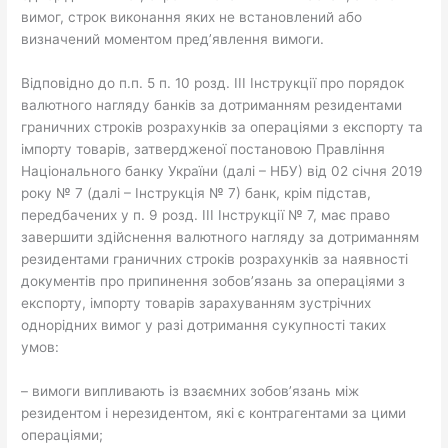
вимог, строк виконання яких не встановлений або
визначений моментом пред’явлення вимоги.
Відповідно до п.п. 5 п. 10 розд. ІІІ Інструкції про порядок
валютного нагляду банків за дотриманням резидентами
граничних строків розрахунків за операціями з експорту та
імпорту товарів, затвердженої постановою Правління
Національного банку України (далі – НБУ) від 02 січня 2019
року № 7 (далі – Інструкція № 7) банк, крім підстав,
передбачених у п. 9 розд. III Інструкції № 7, має право
завершити здійснення валютного нагляду за дотриманням
резидентами граничних строків розрахунків за наявності
документів про припинення зобов’язань за операціями з
експорту, імпорту товарів зарахуванням зустрічних
однорідних вимог у разі дотримання сукупності таких
умов:
– вимоги випливають із взаємних зобов’язань між
резидентом і нерезидентом, які є контрагентами за цими
операціями;