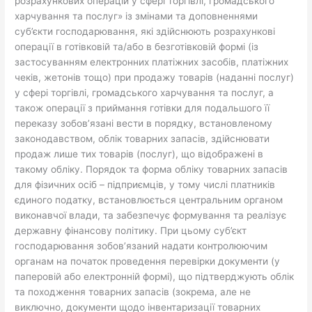
розрахункових операцій у сфері торгівлі, громадського
харчування та послуг» із змінами та доповненнями
суб’єкти господарювання, які здійснюють розрахункові
операції в готівковій та/або в безготівковій формі (із
застосуванням електронних платіжних засобів, платіжних
чеків, жетонів тощо) при продажу товарів (наданні послуг)
у сфері торгівлі, громадського харчування та послуг, а
також операції з приймання готівки для подальшого її
переказу зобов’язані вести в порядку, встановленому
законодавством, облік товарних запасів, здійснювати
продаж лише тих товарів (послуг), що відображені в
такому обліку. Порядок та форма обліку товарних запасів
для фізичних осіб – підприємців, у тому числі платників
єдиного податку, встановлюється центральним органом
виконавчої влади, та забезпечує формування та реалізує
державну фінансову політику. При цьому суб’єкт
господарювання зобов’язаний надати контролюючим
органам на початок проведення перевірки документи (у
паперовій або електронній формі), що підтверджують облік
та походження товарних запасів (зокрема, але не
виключно, документи щодо інвентаризації товарних