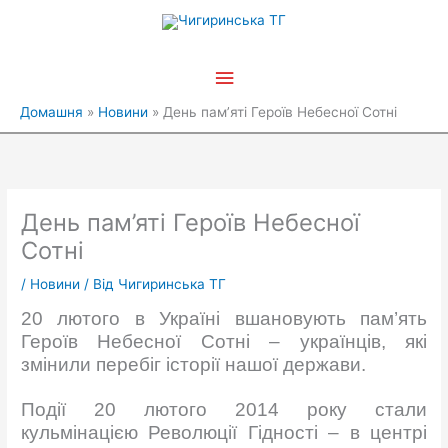
Перейти
Головне
до
вмісту
меню
Домашня
Новини
День пам’яті Героїв Небесної Сотні
День пам’яті Героїв Небесної
Сотні
/
Новини
/ Від
Чигиринська ТГ
20 лютого в Україні вшановують пам’ять
Героїв Небесної Сотні – українців, які
змінили перебіг історії нашої держави.
Події 20 лютого 2014 року стали
кульмінацією Революції Гідності – в центрі