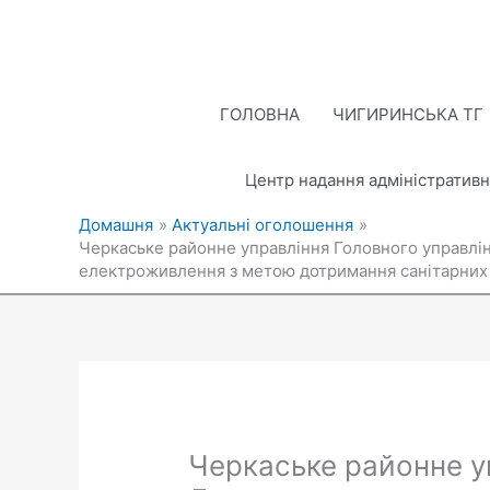
Перейти
до
вмісту
ГОЛОВНА
ЧИГИРИНСЬКА ТГ
Центр надання адміністративн
Домашня
Актуальні оголошення
Черкаське районне управління Головного управлі
електроживлення з метою дотримання санітарних 
Черкаське районне у