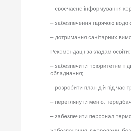
– своєчасне інформування кер
– забезпечення гарячою водою
– дотримання санітарних вимог
Рекомендації закладам освіти:
– забезпечити пріоритетне пі
обладнання;
– розробити план дій під час 
– переглянути меню, передбач
– забезпечити персонал терм
Забезпечення джерелами без