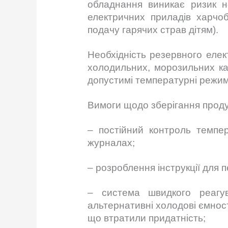
обладнання виникає ризик не
електричних приладів харчоб
подачу гарячих страв дітям).
Необхідність резервного еле
холодильних, морозильних ка
допустимі температурні режи
Вимоги щодо зберігання проду
– постійний контроль темпер
журналах;
– розроблення інструкції для 
– система швидкого реагу
альтернативні холодові ємност
що втратили придатність;