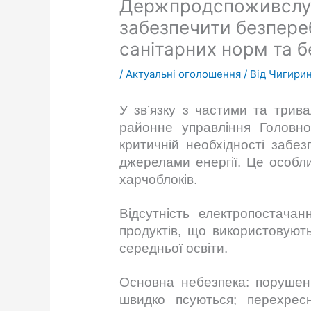
Держпродспоживслужб
забезпечити безпере
санітарних норм та б
/
Актуальні оголошення
/ Від
Чигирин
У зв’язку з частими та трива
районне управління Головн
критичній необхідності забе
джерелами енергії. Це особли
харчоблоків.
Відсутність електропостачан
продуктів, що використовуют
середньої освіти.
Основна небезпека: порушенн
швидко псуються; перехресн