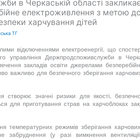
и в Черкаській області закликає
бійне електроживлення з метою д
езпеки харчування дітей
ська ТГ
лими відключеннями електроенергії, що спостер
ого управління Держпродспоживслужби в Черка
зпечення закладів освіти джерелами безперебі
во важливо для безпечного зберігання харчових
ня створює значні ризики для якості, безпечн
ься для приготування страв на харчоблоках закл
я температурних режимів зберігання харчових
е забруднення (у разі вимкнення вентиляції