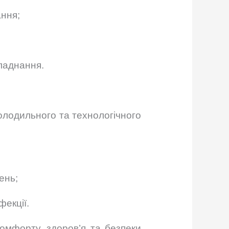
ання;
бладнання.
олодильного та технологічного
ень;
екції.
мфорту, здоров’я та безпеки