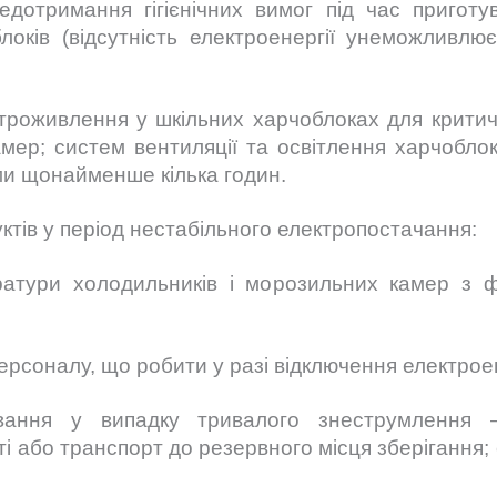
дотримання гігієнічних вимог під час приготу
локів (відсутність електроенергії унеможливлю
ктроживлення у шкільних харчоблоках для критич
мер; систем вентиляції та освітлення харчоблок
ми щонайменше кілька годин.
ктів у період нестабільного електропостачання:
атури холодильників і морозильних камер з ф
персоналу, що робити у разі відключення електроен
вання у випадку тривалого знеструмлення 
і або транспорт до резервного місця зберігання;