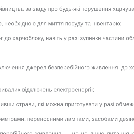
івництва закладу про будь-які порушення харчув
, необхідною для миття посуду та інвентарю;
 до харчоблоку, навіть у разі зупинки частини о
дключення джерел безперебійного живлення до х
тривалих відключень електроенергії;
ивши страви, які можна приготувати у разі обмеж
ометрами, переносними лампами, засобами дезінф
перебійного живлення — це не лише питання ко