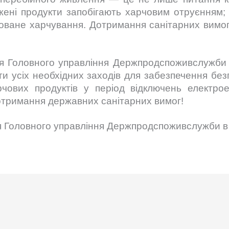
жені продукти запобігають харчовим отруєнням; 
соване харчування. Дотримання санітарних вимог
я Головного управління Держпродспоживслужби в
ити усіх необхідних заходів для забезпечення бе
рчових продуктів у період відключень електро
дотримання державних санітарних вимог!
 Головного управління Держпродспоживслужби в 