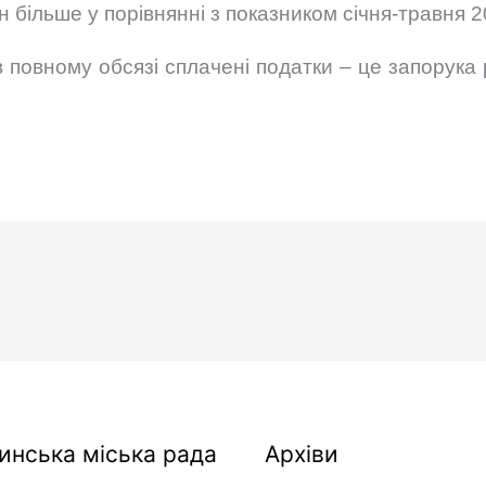
н більше у порівнянні з показником січня-травня 2
 повному обсязі сплачені податки – це запорука 
Архіви
инська міська рада
Архіви