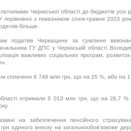
платниками Черкаської області до бюджетів усіх р
. У порівнянні з показником січня-травня 2023 р
одатків більше.
м податків Черкащини за сумлінне виконан
начальника ГУ ДПС у Черкаській області Володи
алізація важливих соціальних програм, розвиток
и».
и сплачено 6 748 млн грн, що на 25 %, або на 1
області отримали 5 013 млн грн, що на 26,7 %
оку.
мовані на забезпечення пенсійного страхува
 грн єдиного внеску на загальнообов’язкове дер