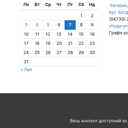
Пн
Вт
Ср
Чт
Пт
Сб
Нд
Чигирин,
вул. Бог
1
2
(04730) 
3
4
5
6
7
8
9
chygyryn
Графік ро
10
11
12
13
14
15
16
17
18
19
20
21
22
23
24
25
26
27
28
29
30
31
« Лип
Весь контент доступний за л