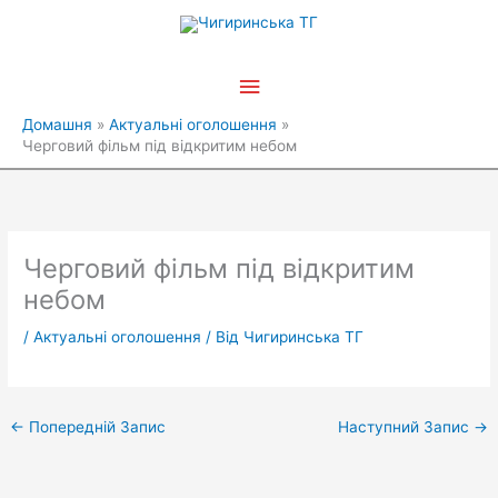
Перейти
Головне
до
вмісту
меню
Домашня
Актуальні оголошення
Черговий фільм під відкритим небом
Черговий фільм під відкритим
небом
/
Актуальні оголошення
/ Від
Чигиринська ТГ
←
Попередній Запис
Наступний Запис
→