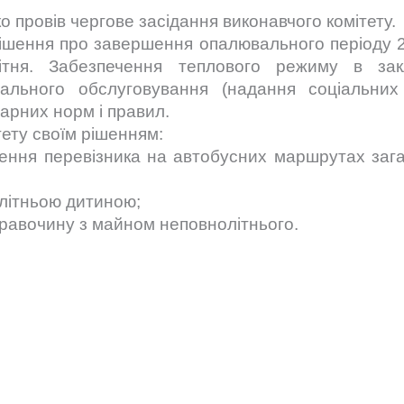
о провів чергове засідання виконавчого комітету.
рішення про завершення опалювального періоду 2
тня. Забезпечення теплового режиму в зак
іального обслуговування (надання соціальних
арних норм і правил.
тету своїм рішенням:
чення перевізника на автобусних маршрутах заг
олітньою дитиною;
правочину з майном неповнолітнього.