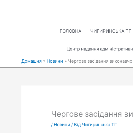
Перейти
до
вмісту
ГОЛОВНА
ЧИГИРИНСЬКА ТГ
Центр надання адміністративн
Домашня
Новини
Чергове засідання виконавчог
Чергове засідання ви
/
Новини
/ Від
Чигиринська ТГ