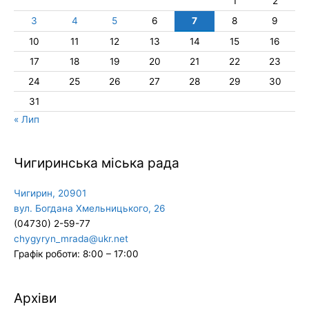
1
2
3
4
5
6
7
8
9
10
11
12
13
14
15
16
17
18
19
20
21
22
23
24
25
26
27
28
29
30
31
« Лип
Чигиринська міська рада
Чигирин, 20901
вул. Богдана Хмельницького, 26
(04730) 2-59-77
chygyryn_mrada@ukr.net
Графік роботи: 8:00 – 17:00
Архіви
Архіви