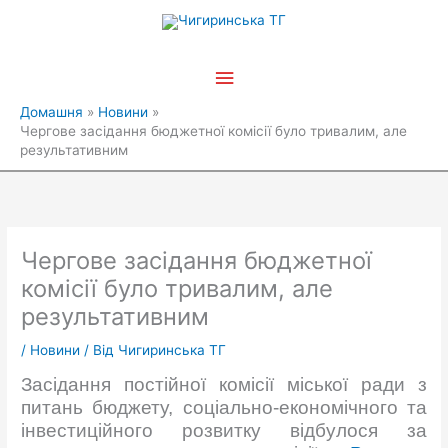
Перейти
Головне
до
вмісту
меню
Домашня
Новини
Чергове засідання бюджетної комісії було тривалим, але
результативним
Чергове засідання бюджетної
комісії було тривалим, але
результативним
/
Новини
/ Від
Чигиринська ТГ
Засідання постійної комісії міської ради з
питань бюджету, соціально-економічного та
інвестиційного розвитку відбулося за