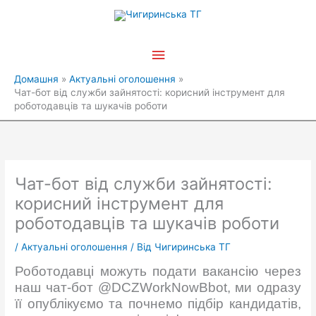
Перейти
Головне
до
вмісту
меню
Домашня
Актуальні оголошення
Чат-бот від служби зайнятості: корисний інструмент для
роботодавців та шукачів роботи
Чат-бот від служби зайнятості:
корисний інструмент для
роботодавців та шукачів роботи
/
Актуальні оголошення
/ Від
Чигиринська ТГ
Роботодавці можуть подати вакансію через
наш чат-бот @DCZWorkNowBbot, ми одразу
її опублікуємо та почнемо підбір кандидатів,