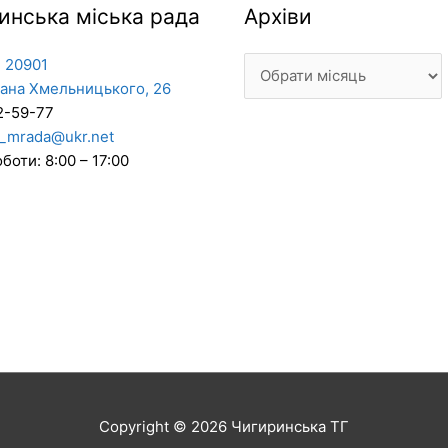
Архіви
инська міська рада
Архіви
 20901
дана Хмельницького, 26
2-59-77
_mrada@ukr.net
боти: 8:00 – 17:00
Copyright © 2026
Чигиринська ТГ