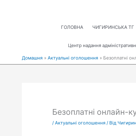
Перейти
до
вмісту
ГОЛОВНА
ЧИГИРИНСЬКА ТГ
Центр надання адміністративн
Домашня
Актуальні оголошення
Безоплатні он
Безоплатні онлайн-ку
/
Актуальні оголошення
/ Від
Чигирин