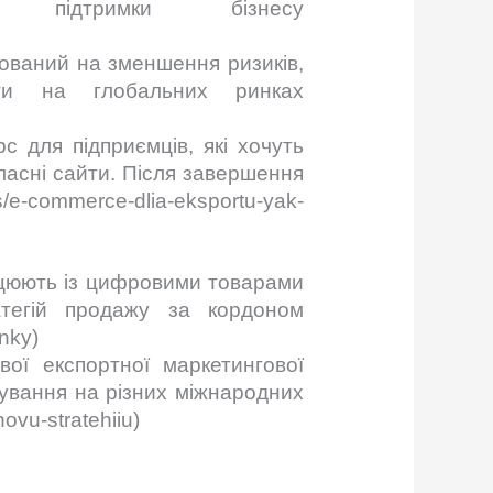
 підтримки бізнесу
мований на зменшення ризиків,
ти на глобальних ринках
 для підприємців, які хочуть
ласні сайти. Після завершення
-commerce-dlia-eksportu-yak-
ацюють із цифровими товарами
тегій продажу за кордоном
ynky)
вої експортної маркетингової
росування на різних міжнародних
ovu-stratehiiu)