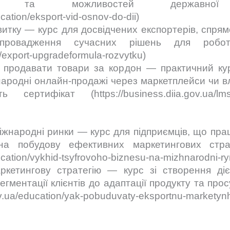
ів та можливостей державної
ucation/eksport-vid-osnov-do-dii)
итку — курс для досвідчених експортерів, спря
 впровадження сучасних рішень для робо
s/export-upgradeformula-rozvytku)
 продавати товари за кордон — практичний курс
ародні онлайн-продажі через маркетплейси чи в
ртифікат (https://business.diia.gov.ua/lms/e
міжнародні ринки — курс для підприємців, що пр
на побудову ефективних маркетингових стра
ducation/vykhid-tsyfrovoho-biznesu-na-mizhnarodni-r
кетингову стратегію — курс зі створення діє
і сегментації клієнтів до адаптації продукту та п
ov.ua/education/yak-pobuduvaty-eksportnu-marketynh