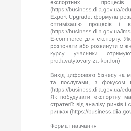
експортних процес
(https://business.diia.gov.ua/ed
Export Upgrade: формула розв
оптимізацію процесів і
(https://business.diia.gov.ua/lm
E-commerce для експорту. Як
розпочати або розвинути міжн
курсу учасники отримують се
prodavatytovary-za-kordon)
Вихід цифрового бізнесу на 
та послугами, з фокусом 
(https://business.diia.gov.ua/e
Як побудувати експортну мар
стратегії: від аналізу ринків 
ринках (https://business.diia.g
Формат навчання