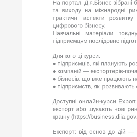
На порталі Дія.Бізнес зібрані
та виходу на міжнародні рин
практичні аспекти розвитк
цифрового бізнесу.
Навчальні матеріали поєдн
підприємцям послідовно підго
Для кого ці курси:
● підприємців, які планують ро
● компаній — експортерів-почат
● бізнесів, що вже працюють 
● підприємств, які розвивають
Доступні онлайн-курси Export
експорт або шукають нові ри
країну (https://business.diia.g
Експорт: від основ до дій —