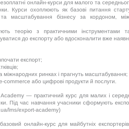
 безоплатні онлайн-курси для малого та середньог
ки. Курси охоплюють як базові питання старту 
у та масштабування бізнесу за кордоном, між
ують теорію з практичними інструментами 
туватися до експорту або вдосконалити вже наявн
зпочати експорт;
ківців;
на міжнародних ринках і прагнуть масштабування;
 e-commerce або цифрові продукти й послуги.
 Academy — практичний курс для малих і середн
нки. Під час навчання учасники сформують експ
ov.ua/lms/export-academy)
 базовий онлайн-курс для майбутніх експортері