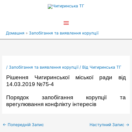
Перейти
Головне
до
вмісту
меню
Домашня
Запобігання та виявлення корупції
/
Запобігання та виявлення корупції
/ Від
Чигиринська ТГ
Рішення Чигиринської міської ради від
14.03.2019 №75-4
Порядок запобігання корупції та
врегулювання конфлікту інтересів
←
Попередній Запис
Наступний Запис
→