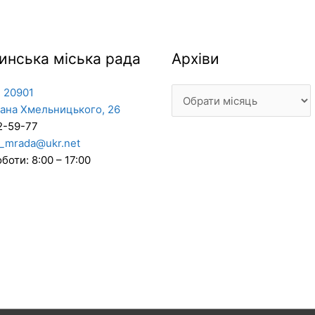
Архіви
инська міська рада
Архіви
 20901
дана Хмельницького, 26
2-59-77
_mrada@ukr.net
боти: 8:00 – 17:00