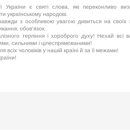
ії України є святі слова, які переконливо в
ти українському народові.
завжди з особливою увагою дивиться на своїх з
кання, обов’язок.
лізного терпіння і хороброго духу! Нехай всі ваш
ими, сильними і цілеспрямованими!
 всіх чоловіків у нашій країні й за її межами!
країни!