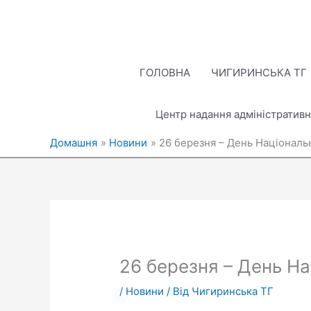
Перейти
до
вмісту
ГОЛОВНА
ЧИГИРИНСЬКА ТГ
Центр надання адміністративн
Домашня
Новини
26 березня – День Національн
26 березня – День На
/
Новини
/ Від
Чигиринська ТГ