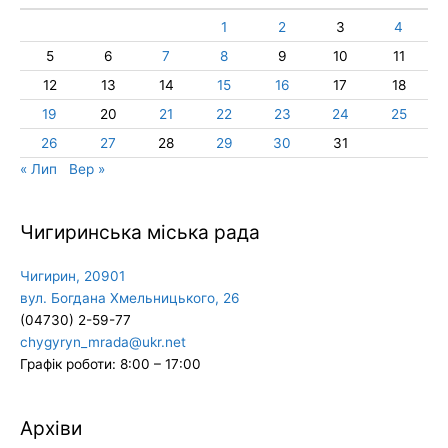
1
2
3
4
5
6
7
8
9
10
11
12
13
14
15
16
17
18
19
20
21
22
23
24
25
26
27
28
29
30
31
« Лип
Вер »
Чигиринська міська рада
Чигирин, 20901
вул. Богдана Хмельницького, 26
(04730) 2-59-77
chygyryn_mrada@ukr.net
Графік роботи: 8:00 – 17:00
Архіви
Архіви