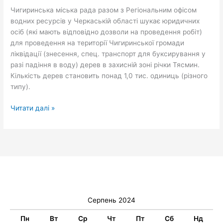
аварійних
Чигиринська міська рада разом з Регіональним офісом
дерев
водних ресурсів у Черкаській області шукає юридичних
осіб (які мають відповідно дозволи на проведення робіт)
для проведення на території Чигиринської громади
ліквідації (знесення, спец. транспорт для буксирування у
разі падіння в воду) дерев в захисній зоні річки Тясмин.
Кількість дерев становить понад 1,0 тис. одиниць (різного
типу).
Читати далі »
Серпень 2024
Пн
Вт
Ср
Чт
Пт
Сб
Нд