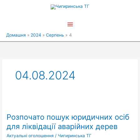
Перейти
Головне
до
вмісту
меню
Домашня
2024
Серпень
4
04.08.2024
Розпочато
пошук
Розпочато пошук юридичних осіб
юридичних
осіб
для ліквідації аварійних дерев
для
Актуальні оголошення
/
Чигиринська ТГ
ліквідації