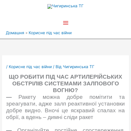
Перейти
Головне
до
вмісту
меню
Домашня
Корисне під час війни
/
Корисне під час війни
/ Від
Чигиринська ТГ
ЩО РОБИТИ ПІД ЧАС АРТИЛЕРІЙСЬКИХ
ОБСТРІЛІВ СИСТЕМАМИ ЗАЛПОВОГО
ВОГНЮ?
—
Ракету можна добре помітити та
зреагувати, адже залп реактивної установки
добре видно. Вночі це яскравий спалах на
обрії, а вдень – димні сліди ракет
—
Організуйте постійне спостереження,