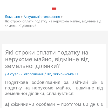
Перейти
Головне
до
вмісту
меню
Домашня
Актуальні оголошення
Які строки сплати податку на нерухоме майно, відмінне від
земельної ділянки?
Які строки сплати податку на
нерухоме майно, відмінне від
земельної ділянки?
/
Актуальні оголошення
/ Від
Чигиринська ТГ
Податкове зобов’язання за звітний рік з
податку на нерухоме майно, відмінне від
земельної ділянки, сплачується:
а)
фізичними особами – протягом 60 днів з