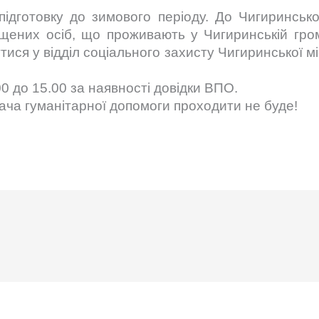
ідготовку до зимового періоду. До Чигиринськ
щених осіб, що проживають у Чигиринській гром
ися у відділ соціального захисту Чигиринської м
0 до 15.00 за наявності довідки ВПО.
дача гуманітарної допомоги проходити не буде!