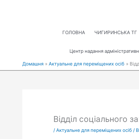
Перейти
до
вмісту
ГОЛОВНА
ЧИГИРИНСЬКА ТГ
Центр надання адміністративн
Домашня
Актуальне для переміщених осіб
Від
Відділ соціального з
/
Актуальне для переміщених осіб
/ 