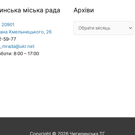
Архіви
инська міська рада
Архіви
 20901
дана Хмельницького, 26
2-59-77
_mrada@ukr.net
боти: 8:00 – 17:00
Copyright © 2026
Чигиринська ТГ