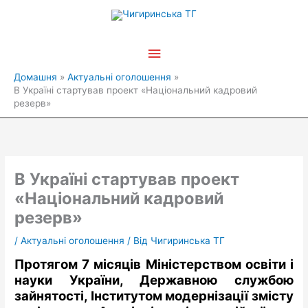
Перейти
Головне
до
вмісту
меню
Домашня
Актуальні оголошення
В Україні стартував проект «Національний кадровий
резерв»
В Україні стартував проект
«Національний кадровий
резерв»
/
Актуальні оголошення
/ Від
Чигиринська ТГ
Протягом 7 місяців Міністерством освіти і
науки України, Державною службою
зайнятості, Інститутом модернізації змісту