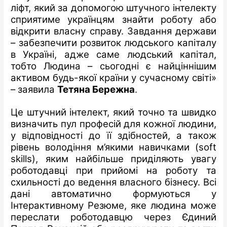
ліфт, який за допомогою штучного інтелекту
сприятиме українцям знайти роботу або
відкрити власну справу. Завдання держави
– забезпечити розвиток людського капіталу
в Україні, адже саме людський капітал,
тобто Людина – сьогодні є найціннішим
активом будь-якої країни у сучасному світі»
– заявила
Тетяна Бережна
.
Це штучний інтелект, який точно та швидко
визначить пул професій для кожної людини,
у відповідності до її здібностей, а також
рівень володіння м’якими навичками (soft
skills), яким найбільше приділяють увагу
роботодавці при прийомі на роботу та
схильності до ведення власного бізнесу. Всі
дані автоматично формуються у
Інтерактивному Резюме, яке людина може
переслати роботодавцю через Єдиний