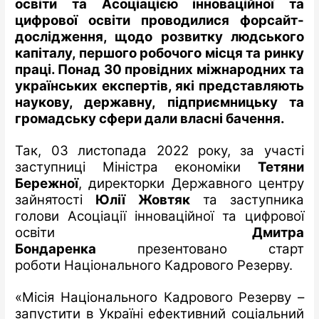
освіти та Асоціацією інноваційної та
цифрової освіти проводилися форсайт-
дослідження, щодо розвитку людського
капіталу, першого робочого місця та ринку
праці. Понад 30 провідних міжнародних та
українських експертів, які представляють
наукову, державну, підприємницьку та
громадську сфери дали власні бачення.
Так, 03 листопада 2022 року, за участі
заступниці Міністра економіки
Тетяни
Бережної
, директорки Державного центру
зайнятості
Юлії Жовтяк
та заступника
голови Асоціації інноваційної та цифрової
освіти
Дмитра
Бондаренка
презентовано
старт
роботи
Національного Кадрового Резерву
.
«Місія Національного Кадрового Резерву –
запустити в Україні ефективний соціальний