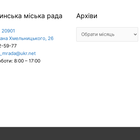
Архіви
инська міська рада
Архіви
 20901
дана Хмельницького, 26
2-59-77
_mrada@ukr.net
боти: 8:00 – 17:00