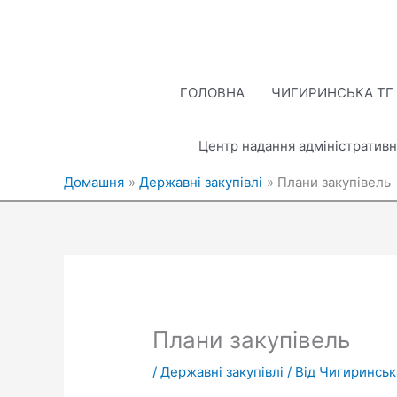
Перейти
до
вмісту
ГОЛОВНА
ЧИГИРИНСЬКА ТГ
Центр надання адміністративн
Домашня
Державні закупівлі
Плани закупівель
Плани закупівель
/
Державні закупівлі
/ Від
Чигиринськ