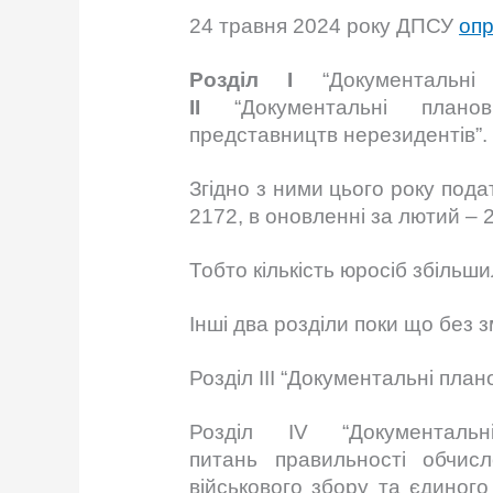
24 травня 2024 року ДПСУ
оп
Розділ
I
“Документальні
II
“Документальні планов
представництв нерезидентів”.
Згідно з ними цього року подат
2172, в оновленні за лютий – 21
Тобто кількість юросіб збільш
Інші два розділи поки що без з
Розділ ІІІ “Документальні план
Розділ IV “Документаль
питань правильності обчис
військового збору та єдиног