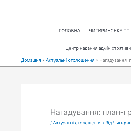
Перейти
до
вмісту
ГОЛОВНА
ЧИГИРИНСЬКА ТГ
Центр надання адміністративн
Домашня
Актуальні оголошення
Нагадування: 
Нагадування: план-гр
/
Актуальні оголошення
/ Від
Чигирин