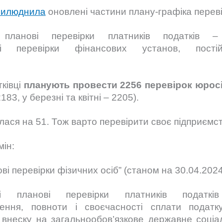
рилюднила
оновлені частини плану-графіка перевір
 планові перевірки платників податків
і перевірки фінансових установ, пості
ківці
планують
провести 2256
перев
ірок
юрос
83, у березні та квітні – 2205).
илася на 51. Тож варто перевірити своє підприємс
мін:
ові перевірки фізичних осіб” (станом на 30.04.2024
ні планові перевірки платників пода
лення, повноти і своєчасності сплати податк
о внеску на загальнообов’язкове державне соціа