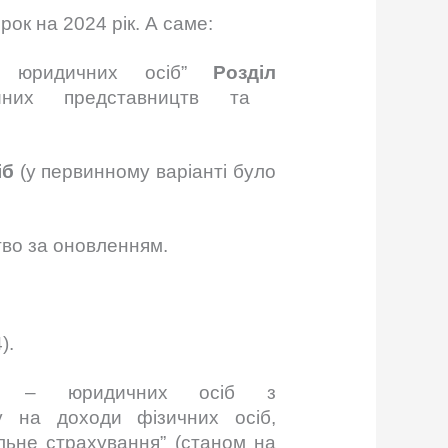
ок на 2024 рік. А саме:
 – юридичних осіб”
Розділ
йних представництв та
іб
(у первинному варіанті було
тво за оновленням.
).
тків – юридичних осіб з
у на доходи фізичних осіб,
льне страхування” (станом на