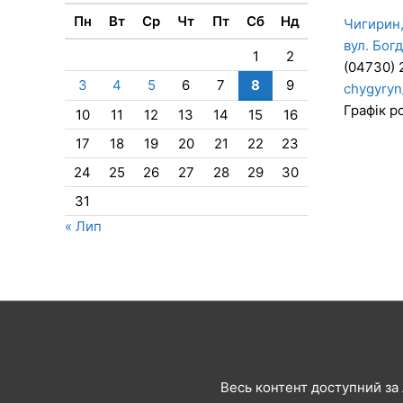
Пн
Вт
Ср
Чт
Пт
Сб
Нд
Чигирин,
вул. Бог
1
2
(04730) 
3
4
5
6
7
8
9
chygyryn
Графік ро
10
11
12
13
14
15
16
17
18
19
20
21
22
23
24
25
26
27
28
29
30
31
« Лип
Весь контент доступний за л