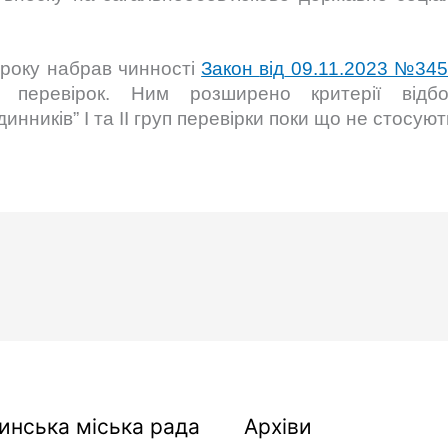
 року набрав чинності
Закон
від
09.11.2023 №34
 перевірок. Ним розширено критерії відбо
динників” І та ІІ груп перевірки поки що не стосую
Архіви
инська міська рада
Архіви