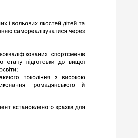
х і вольових якостей дітей та
лінню самореалізуватися через
кокваліфікованих спортсменів
о етапу підготовки до вищої
освіти;
таючого покоління з високою
виконання громадянського й
мент встановленого зразка для