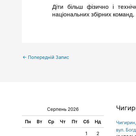
Діти більш фізично і техніч
національних збірних команд,
←
Попередній Запис
Чигир
Серпень 2026
Пн
Вт
Ср
Чт
Пт
Сб
Нд
Чигирин,
вул. Бог
1
2