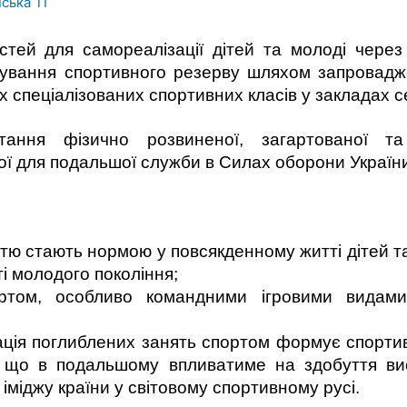
ська ТГ
тей для самореалізації дітей та молоді через
ування спортивного резерву шляхом запровадж
х спеціалізованих спортивних класів у закладах с
ання фізично розвиненої, загартованої та 
вої для подальшої служби в Силах оборони Україн
стю стають нормою у повсякденному житті дітей т
і молодого покоління;
ортом, особливо командними ігровими видами
ація поглиблених занять спортом формує спорти
, що в подальшому впливатиме на здобуття ви
міджу країни у світовому спортивному русі.