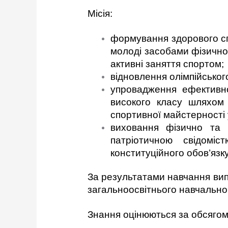
Місія:
формування здорового сп
молоді засобами фізично
активні заняття спортом;
відновлення олімпійськог
упровадження ефективно
високого класу шляхом 
спортивної майстерності 
виховання фізично та 
патріотичною свідоміс
конституційного обов’язк
За результатами навчання вип
загальноосвітнього навчально
Знання оцінюються за обсягом