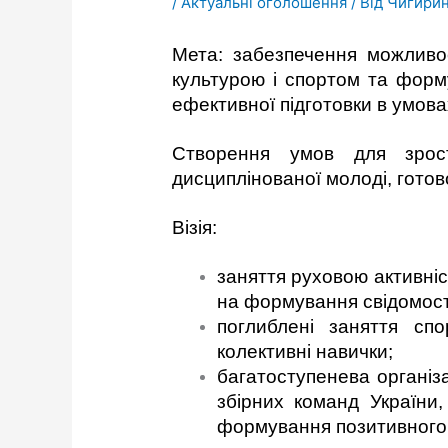
/
Актуальні оголошення
/ Від
Чигирин
Мета: забезпечення можливос
культурою і спортом та форм
ефективної підготовки в умова
Створення умов для зрост
дисциплінованої молоді, гото
Візія:
заняття руховою активні
на формування свідомост
поглиблені заняття сп
колективні навички;
багатоступенева організ
збірних команд України
формування позитивного і