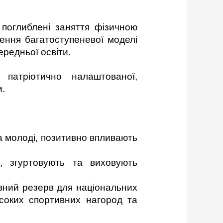
 поглиблені заняття фізичною
ення багатоступеневої моделі
ередньої освіти.
патріотично налаштованої,
и.
а молоді, позитивно впливають
, згуртовують та виховують
вний резерв для національних
соких спортивних нагород та