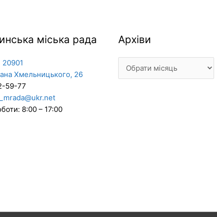
Архіви
инська міська рада
Архіви
 20901
дана Хмельницького, 26
2-59-77
_mrada@ukr.net
боти: 8:00 – 17:00