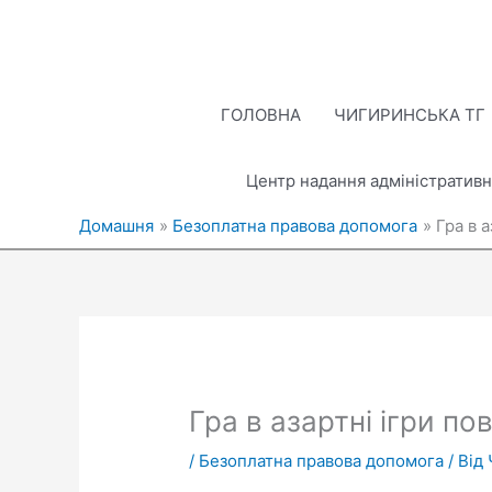
Перейти
до
вмісту
ГОЛОВНА
ЧИГИРИНСЬКА ТГ
Центр надання адміністративн
Домашня
Безоплатна правова допомога
Гра в 
Гра в азартні ігри п
/
Безоплатна правова допомога
/ Від