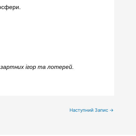
мосфери.
азартних ігор та лотерей.
Наступний Запис
→