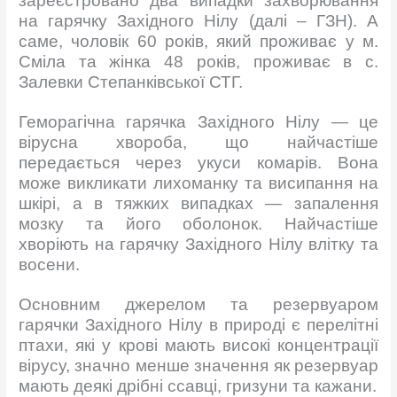
зареєстровано два випадки захворювання
на гарячку Західного Нілу (далі – ГЗН). А
саме, чоловік 60 років, який проживає у м.
Сміла та жінка 48 років, проживає в с.
Залевки Степанківської СТГ.
Геморагічна гарячка Західного Нілу — це
вірусна хвороба, що найчастіше
передається через укуси комарів. Вона
може викликати лихоманку та висипання на
шкірі, а в тяжких випадках — запалення
мозку та його оболонок. Найчастіше
хворіють на гарячку Західного Нілу влітку та
восени.
Основним джерелом та резервуаром
гарячки Західного Нілу в природі є перелітні
птахи, які у крові мають високі концентрації
вірусу, значно менше значення як резервуар
мають деякі дрібні ссавці, гризуни та кажани.