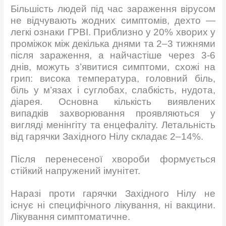
Більшість людей під час зараження вірусом
не відчувають жодних симптомів, дехто —
легкі ознаки ГРВІ. Приблизно у 20% хворих у
проміжок між декілька днями та 2–3 тижнями
після зараження, а найчастіше через 3-6
днів, можуть з’явитися симптоми, схожі на
грип: висока температура, головний біль,
біль у м’язах і суглобах, слабкість, нудота,
діарея. Основна кількість виявлених
випадків захворювання проявляються у
вигляді менінгіту та енцефаліту. Летальність
від гарячки Західного Нілу складає 2–14%.
Після перенесеної хвороби формується
стійкий напружений імунітет.
Наразі проти гарячки Західного Нілу не
існує ні специфічного лікування, ні вакцини.
Лікування симптоматичне.