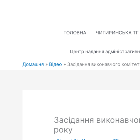
Перейти
до
вмісту
ГОЛОВНА
ЧИГИРИНСЬКА ТГ
Центр надання адміністративн
Домашня
Відео
Засідання виконавчого комітету
Засідання виконавчог
року