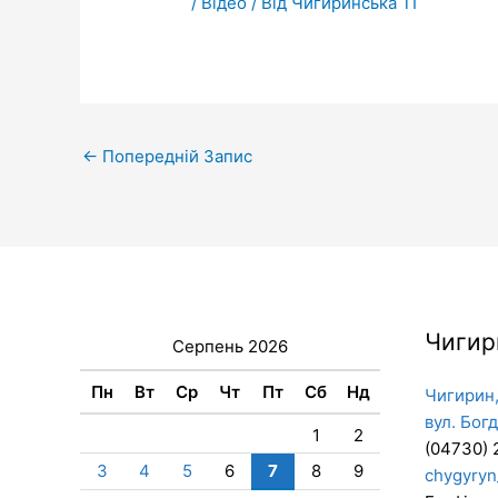
/
Відео
/ Від
Чигиринська ТГ
←
Попередній Запис
Чигир
Серпень 2026
Пн
Вт
Ср
Чт
Пт
Сб
Нд
Чигирин,
вул. Бог
1
2
(04730) 
3
4
5
6
7
8
9
chygyryn