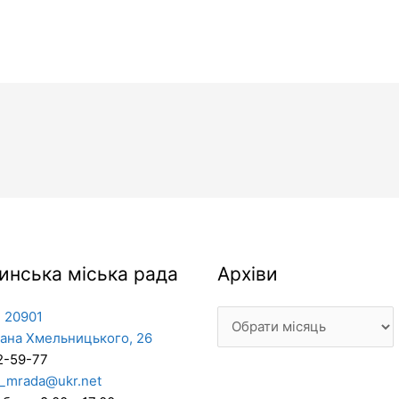
Архіви
инська міська рада
Архіви
 20901
дана Хмельницького, 26
2-59-77
_mrada@ukr.net